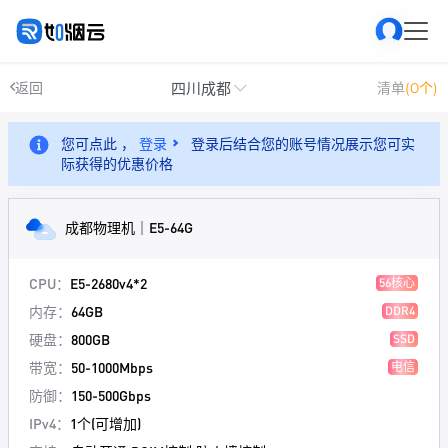
四川成都
返回
清单
(0个)
您可点此 ，
登录
登录后结合您的账号情况展示您可实
际获得的优惠价格
成都物理机｜E5-64G
CPU：
E5-2680v4*2
56核心
内存：
64GB
DDR4
硬盘：
800GB
SSD
带宽：
50-1000Mbps
电信
防御：
150-500Gbps
IPv4：
1个(可增加)