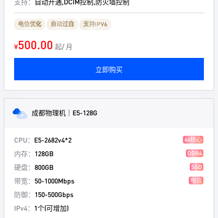
支持：
自动开通,DCIM控制,防火墙控制
电信优化
自动过白
支持IPV6
500.00
¥
起/ 月
立即购买
成都物理机｜E5-128G
CPU：
E5-2682v4*2
64核心
内存：
128GB
DDR4
硬盘：
800GB
SSD
带宽：
50-1000Mbps
电信
防御：
150-500Gbps
IPv4：
1个(可增加)