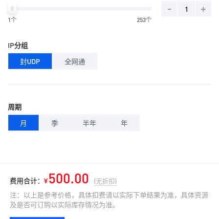
-
+
1个
253个
IP分组
封UDP
全网通
周期
月
季
半年
年
500.00
费用合计：
¥
(无折扣)
注：以上是参考价格，具体扣费请以实际下单结果为准，具体资源
及是否可订购以实际库存情况为准。