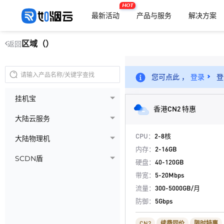
HOT
最新活动
产品与服务
解决方案
区域（）
返回
您可点此 ，
登录
登
挂机宝
香港CN2 特惠
大陆云服务
CPU：
2-8核
大陆物理机
内存：
2-16GB
SCDN盾
硬盘：
40-120GB
带宽：
5-20Mbps
流量：
300-5000GB/月
防御：
5Gbps
CN2
续费同价
限时特惠